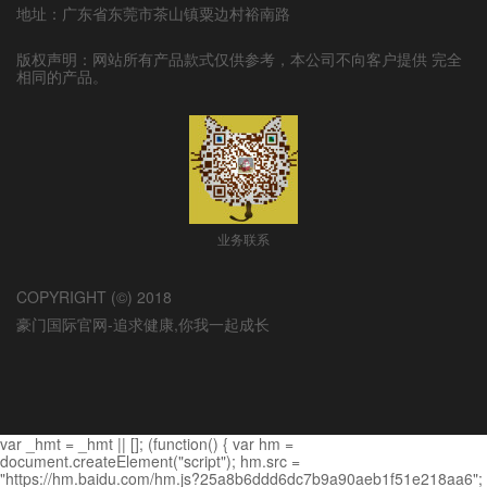
地址：广东省东莞市茶山镇粟边村裕南路
版权声明：网站所有产品款式仅供参考，本公司不向客户提供 完全
相同的产品。
业务联系
COPYRIGHT (©) 2018
豪门国际官网-追求健康,你我一起成长
var _hmt = _hmt || []; (function() { var hm =
document.createElement("script"); hm.src =
"https://hm.baidu.com/hm.js?25a8b6ddd6dc7b9a90aeb1f51e218aa6";