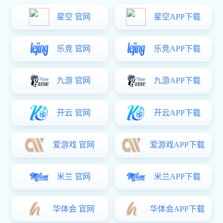
“
养生堂饮用水有限公司
，其公司总部位于浙江杭州，系
旗下控股公
1996
9
26
司，成立于
年
月
日。
——
坚持水源地建厂，水源地生产。每一瓶农夫山泉都清晰标
注水源地，确保
。农夫山泉坚持在远离都市的深山密林中建立生产
基地，全部生产过程在水源地完成。您喝的每一瓶农夫山泉，都经
过了漫长的运输线路，从大自然远道而来。农夫山泉占据四大优质
——
的天然
源
浙江
、吉林长白山、湖北丹江口、广东万绿湖。
“
”
：
豪门国际 不生产水，豪门国际 只是大自然的
。
2016
非常感恩农夫山泉
到至今跟豪门国际 合作